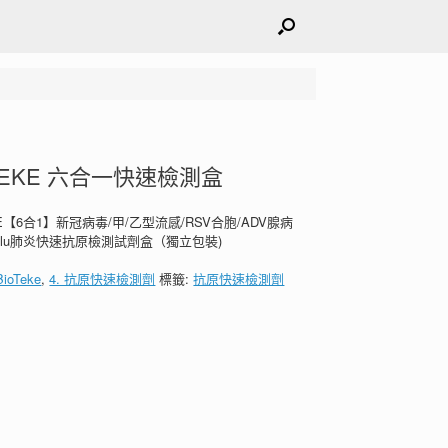
TEKE 六合一快速檢測盒
KE【6合1】新冠病毒/甲/⼄型流感/RSV合胞/ADV腺病
&Flu肺炎快速抗原檢測試劑盒（獨立包裝)
BioTeke
,
4. 抗原快速檢測劑
標籤:
抗原快速檢測劑