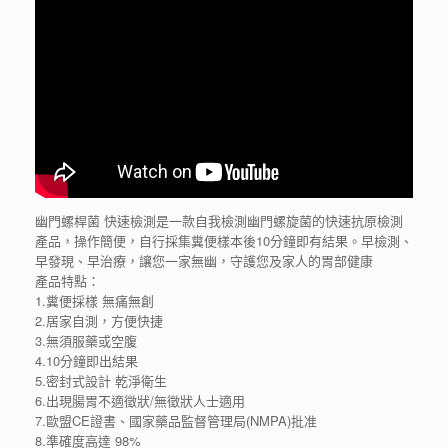
幽門螺桿菌 快速檢測是一款自我檢測幽門螺旋菌的快速抗原檢測
產品，操作簡便，自行採集糞便樣本後10分鐘即有結果。早檢測、
早發現、早治療，讓您一家無幽，守護您及家人的胃部健康
產品特點：
1.糞便採樣 無痛無創
2.居家自測，方便快捷
3.無須服藥或空腹
4.10分鐘即出結果
5.密封式設計 乾淨衛生
6.出現腸胃不適徵狀/無徵狀人士適用
7.歐盟CE證書、國家藥品監督管理局(NMPA)批准
8.準確度高達 98%