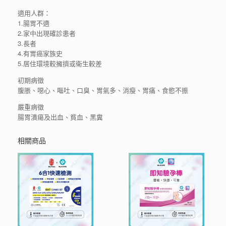
適用人群：
1.腸胃不適
2.家中出現確診患者
3.長者
4.有胃癌家族史
5.居住環境較擁擠或衛生較差
初期病徵
腹脹、噁心、嘔吐、口臭、胃氣多、消瘦、胃痛、食慾不振
嚴重病徵
腸胃潰瘍及出血、貧血、黑糞
相關商品